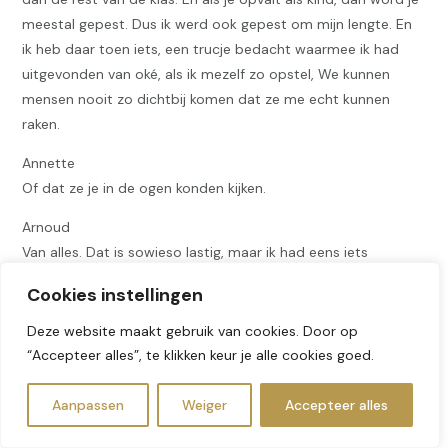
meestal gepest. Dus ik werd ook gepest om mijn lengte. En
ik heb daar toen iets, een trucje bedacht waarmee ik had
uitgevonden van oké, als ik mezelf zo opstel, We kunnen
mensen nooit zo dichtbij komen dat ze me echt kunnen
raken.
Annette
Of dat ze je in de ogen konden kijken.
Arnoud
Van alles. Dat is sowieso lastig, maar ik had eens iets
bedacht waarmee het voor mij werkte, waarmee ik niet meer
Cookies instellingen
keihard geraakt kon worden. En dat had ik, ja, het is een
beetje lang halen gaat thuis, maar eigenlijk had ik dat
Deze website maakt gebruik van cookies. Door op
geïnstitutionaliseerd voor mezelf van ja, weet je, tot hier en
“Accepteer alles”, te klikken keur je alle cookies goed.
niet verder. Dus Annemarie kon nooit echt bij een van mijn
gevoelige punten komen, want dan glipt ik er tussenuit. En
Aanpassen
Weiger
Accepteer alles
dat was voor mij in eerste instantie, maar uiteindelijk ook