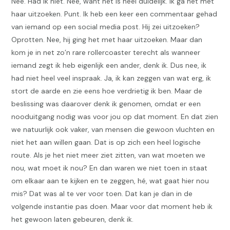
Nee. Had ik niet. Nee, want het is heel duidelijk. Ik ga het met
haar uitzoeken. Punt. Ik heb een keer een commentaar gehad
van iemand op een social media post. Hij zei uitzoeken?
Oprotten. Nee, hij ging het met haar uitzoeken. Maar dan
kom je in net zo’n rare rollercoaster terecht als wanneer
iemand zegt ik heb eigenlijk een ander, denk ik. Dus nee, ik
had niet heel veel inspraak. Ja, ik kan zeggen van wat erg, ik
stort de aarde en zie eens hoe verdrietig ik ben. Maar de
beslissing was daarover denk ik genomen, omdat er een
nooduitgang nodig was voor jou op dat moment. En dat zien
we natuurlijk ook vaker, van mensen die gewoon vluchten en
niet het aan willen gaan. Dat is op zich een heel logische
route. Als je het niet meer ziet zitten, van wat moeten we
nou, wat moet ik nou? En dan waren we niet toen in staat
om elkaar aan te kijken en te zeggen, hé, wat gaat hier nou
mis? Dat was al te ver voor toen. Dat kan je dan in de
volgende instantie pas doen. Maar voor dat moment heb ik
het gewoon laten gebeuren, denk ik.