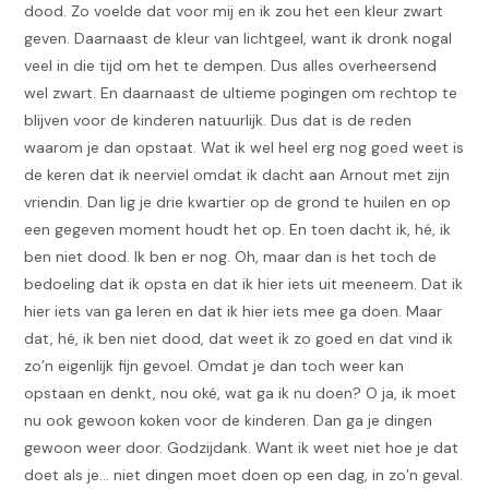
dood. Zo voelde dat voor mij en ik zou het een kleur zwart
geven. Daarnaast de kleur van lichtgeel, want ik dronk nogal
veel in die tijd om het te dempen. Dus alles overheersend
wel zwart. En daarnaast de ultieme pogingen om rechtop te
blijven voor de kinderen natuurlijk. Dus dat is de reden
waarom je dan opstaat. Wat ik wel heel erg nog goed weet is
de keren dat ik neerviel omdat ik dacht aan Arnout met zijn
vriendin. Dan lig je drie kwartier op de grond te huilen en op
een gegeven moment houdt het op. En toen dacht ik, hé, ik
ben niet dood. Ik ben er nog. Oh, maar dan is het toch de
bedoeling dat ik opsta en dat ik hier iets uit meeneem. Dat ik
hier iets van ga leren en dat ik hier iets mee ga doen. Maar
dat, hé, ik ben niet dood, dat weet ik zo goed en dat vind ik
zo’n eigenlijk fijn gevoel. Omdat je dan toch weer kan
opstaan en denkt, nou oké, wat ga ik nu doen? O ja, ik moet
nu ook gewoon koken voor de kinderen. Dan ga je dingen
gewoon weer door. Godzijdank. Want ik weet niet hoe je dat
doet als je… niet dingen moet doen op een dag, in zo’n geval.