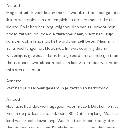
Arnoud
Mag niet uit. Ik voelde aan mezelf, wat ik net ook aangaf, dat
ik iets was oplossen op een plek en op een manier die niet
klopte. En ik heb het lang volgehouden vanuit, omdat mijn
hoofd zei van joh, doe die zierappel heen, want natuurlijk
komt er ook ellende bij, het wordt vanzelf beter. Maar mijn lijf
zei al veel langer, dit klopt niet. En wat voor mij daarin
wezenlijk is geweest, dat ik heb geleerd en toe heb gestaan
dat ik daarin kwetsbaar mocht en kon zijn. En dat was nooit
mijn sterkste punt.
Annette
Wat had je daarover geleerd in je gezin van herkomst?
Arnoud
Nou ja, ik heb dat wel nagegaan voor mezelf. Dat kun je niet
zien in de podcast, maar ik ben 1,98. Dat is vrij lang. Maar als
kind was ik echt bizar lang. Was ik letterlijk een kop groter
dan de rest van de klas. En als je opvalt als kind, dan word je