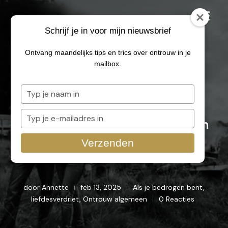
Schrijf je in voor mijn nieuwsbrief
Ontvang maandelijks tips en trics over ontrouw in je
mailbox.
‘Verbranden en opnieuw
Typ
je
beginnen na ontrouw’ met
naam
Typ
Annemarie Vis en Arnoud van
in
je
e-
Leeuwen #211
Verzenden
mailadres
in
door
Annette
feb 13, 2025
Als je bedrogen bent
,
|
|
liefdesverdriet
,
Ontrouw algemeen
0 Reacties
|