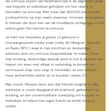
Als ontrouw expert van Nederland heb ik de afgelopen jaren
veel koppels en individuen geholpen om hun relatie te
herstellen na ontrouw. Met meer dan 160.000 beluisterde
podcastitems op mijn naam, inspireer, motiveer en begeleid
ik mensen die door een van de moeilijkste uitdagingen in hun
relatie gaan: het herstel na ontrouw.
Je hebt me misschien al gezien of gehoord in
toonaangevende media zoals Linda, AD, Margriet, Vriendin,
en Radio NPO 1, waar ik mijn inzichten en deskundige
adviezen deel om ontrouw bespreekbaar te maken. Door
mijn ervaring, deskundige aanpak weet ik hoe ik koppels kan
helpen om weer met elkaar in verbinding te komen, het
vertrouwen stap voor stap te herstellen, en een diepere,
meer authentieke relatie op te bouwen, relatie 2.0.
Mijn missie: Mensen laten zien dat herstel mogelijk is. Mijn
werkwijze is zowel diepgaand als praktisch, gebaseerd op
ervaring, en een onvermoeibare toewijding om koppels en
individuen te helpen hun eigen kracht en liefde terug te
vinden.