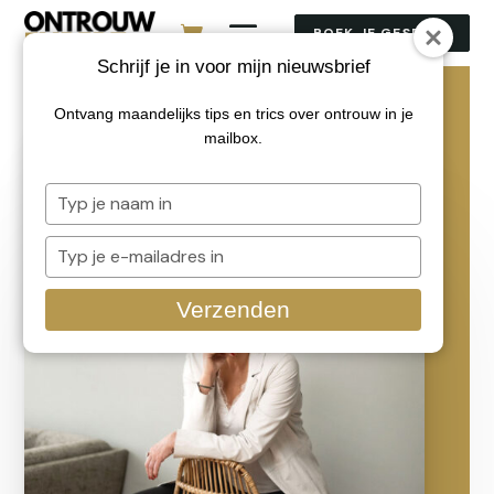
BOEK JE GESPREK
Schrijf je in voor mijn nieuwsbrief
Ontvang maandelijks tips en trics over ontrouw in je
mailbox.
Typ
je
naam
Typ
in
je
e-
Verzenden
mailadres
in