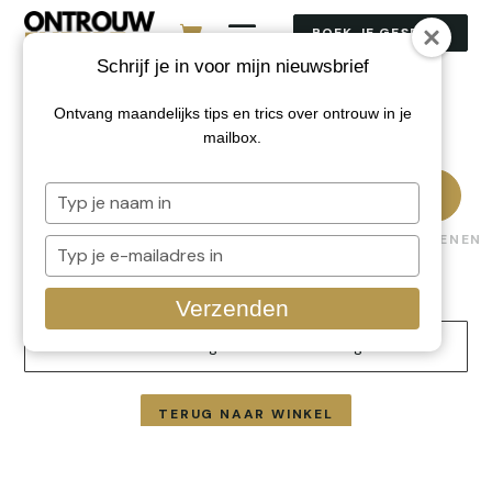
BOEK JE GESPREK
Schrijf je in voor mijn nieuwsbrief
Ontvang maandelijks tips en trics over ontrouw in je
mailbox.
Typ



je
SHOP
WINKELWAGEN
AFREKENEN
naam
Typ
in
je
e-
Verzenden
mailadres
in
Je winkelwagen is momenteel leeg.
TERUG NAAR WINKEL