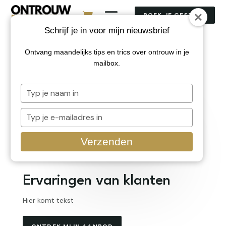
BOEK JE GESPREK
Schrijf je in voor mijn nieuwsbrief
Ontvang maandelijks tips en trics over ontrouw in je
mailbox.
Typ
je
naam
Typ
in
je
e-
Verzenden
mailadres
in
Ervaringen van klanten
Hier komt tekst