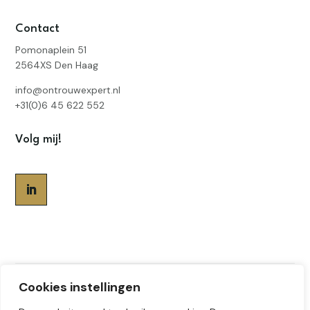
Contact
Pomonaplein 51
2564XS Den Haag
info@ontrouwexpert.nl
+31(0)6 45 622 552
Volg mij!
Cookies instellingen
Gemaakt door
Sabine Geerlings
© 2026