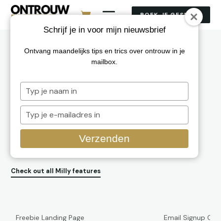
BOEK JE GESPREK
Schrijf je in voor mijn nieuwsbrief
Ontvang maandelijks tips en trics over ontrouw in je
Three complete Marketing Kits
mailbox.
Typ
je
Milly was designed to get you clients. It includes
naam
Typ
professional, comprehensive marketing kits: Webinar Kit,
in
je
Challenge Kit, and List Building Kit. Three marketing kits –
e-
three pathways to success! A kit includes a set of pages
Verzenden
mailadres
which make it easy to craft a complete campaign.
in
Check out all Milly features
Freebie Landing Page
Email Signup Con