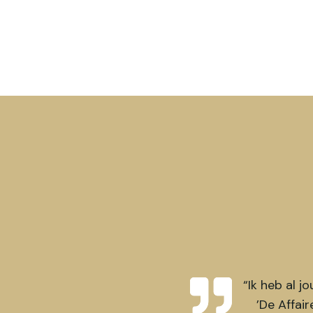
“Ik heb al j
’De Affair