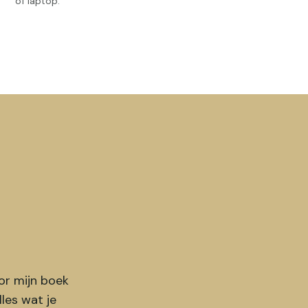
of laptop.
oor mijn boek
lles wat je