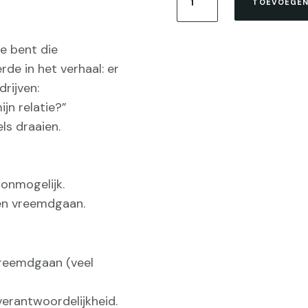
TOEVOEGEN
mensen
vreemdgaan
–
ne bent die
ontdek
de in het verhaal: er
de
echte
rijven:
oorzaken
jn relatie?”
van
ls draaien.
ontrouw
aantal
 onmogelijk.
en vreemdgaan.
reemdgaan (veel
verantwoordelijkheid.