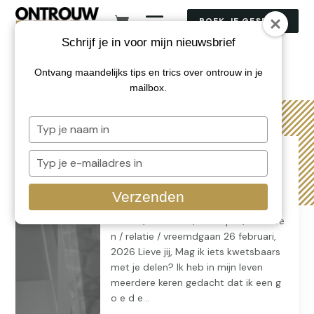
BOEK JE GESPREK
Schrijf je in voor mijn nieuwsbrief
Ontvang maandelijks tips en trics over ontrouw in je
Annette
mailbox.
Typ
je
Een gedragen beslissing na
naam
Typ
ontrouw
in
je
e-
Het verschil tussen een keuze en een
Verzenden
mailadres
gedragen beslissing by: Annette
in
affaire / Ontrouw / Overspel / relatere
n / relatie / vreemdgaan 26 februari,
2026 Lieve jij, Mag ik iets kwetsbaars
met je delen? Ik heb in mijn leven
meerdere keren gedacht dat ik een g
o e d e...